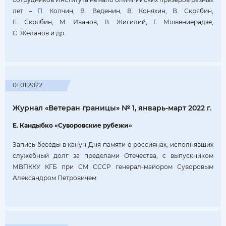
лет – П. Колчин, В. Веденин, В. Коняхин, В. Скрябин,
Е. Скрябин, М. Иванов, В. Жигилий, Г. Мшвениерадзе,
С. Желанов и др.
01.01.2022
Журнал «Ветеран границы» № 1, январь-март 2022 г.
Е. Кандыбко «Суворовские рубежи»
Запись беседы в канун Дня памяти о россиянах, исполнявших
служебный долг за пределами Отечества, с выпускником
МВПККУ КГБ при СМ СССР генерал‑майором Суворовым
Александром Петровичем