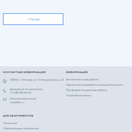
« Назад
КОНТАКТНАЯ ИНФОРМАЦИЯ
ИНФОРМАЦИЯ
Воспитательная работа
129345, г. Москва, ул. Осташковская, д. 15
Научно-исследовательская деятельность
Дежурный по институту:
Профориентационная работа
+7 499 798-95-00
Спортивная жизнь
Электронная почта:
ДЛЯ АБИТУРИЕНТОВ
Лицензии
Официальные документы