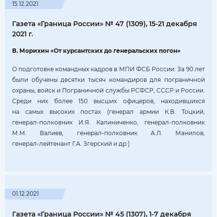
15.12.2021
Газета «Граница России» № 47 (1309), 15-21 декабря
2021 г.
В. Морихин «От курсантских до генеральских погон»
О подготовке командных кадров в МПИ ФСБ России. За 90 лет
были обучены десятки тысяч командиров для пограничной
охраны, войск и Пограничной службы РСФСР, СССР и России.
Среди них более 150 высших офицеров, находившихся
на самых высоких постах (генерал армии К.В. Тоцкий,
генерал‑полковник И.Я. Калиниченко, генерал‑полковник
М.М. Валиев, генерал‑полковник А.Л. Манилов,
генерал‑лейтенант Г.А. Згерский и др.)
01.12.2021
Газета «Граница России» № 45 (1307), 1-7 декабря